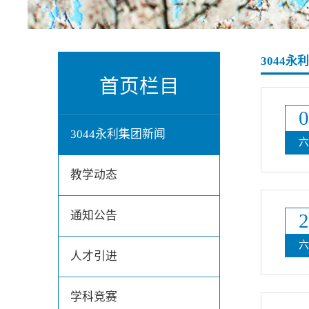
3044永
首页栏目
3044永利集团新闻
教学动态
通知公告
人才引进
学科竞赛