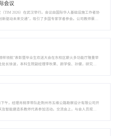
际会议
（TIM 2026）在武汉举行。会议由国际华人基础设施工作者协
、创新驱动未来交通”，吸引了多国专家学者参会。公司教师蔡凤
料老化与再生”分会场，蔡凤杰作题为《Regeneration
城建・榜样领航”表彰暨毕业生欢送大会在东校区薪火多功能厅隆重举
处处长徐波，本科生院副经理李秋果、颜学俊、孙健，研究生
导、教师代表、全体员工代表齐聚现场，共赏青春风采，致敬
0日下午，经理肖桃李带队赴荆州市五维公路勘察设计有限公司开
国庆及智能建造系教师代表参加活动。交流会上，与会人员观看
务布局及科研需求进行了介绍；肖桃李从团队建设、人才培