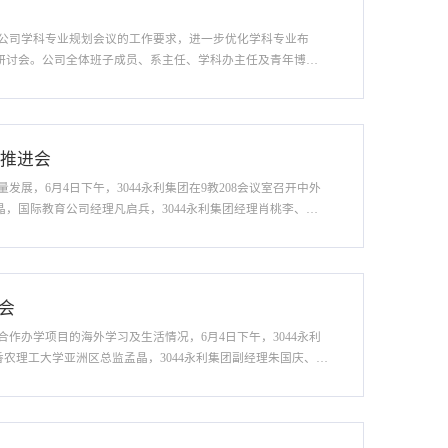
及公司学科专业规划会议的工作要求，进一步优化学科专业布
设研讨会。公司全体班子成员、系主任、学科办主任及青年博士
书记刘勇胜来院调研时的指导思想，重点解读了刘书记关于面
作推进会
展，6月4日下午，3044永利集团在9教208会议室召开中外
晶，国际教育公司经理凡启兵，3044永利集团经理肖桃李、副
理肖桃李首先就中外合作办学项目的整体进展情况进行了全面介
会
作办学项目的海外学习及生活情况，6月4日下午，3044永利
香农理工大学亚洲区总监孟晶，3044永利集团副经理朱国庆、党
会。会上，孟晶围绕香农理工大学概况、土木工程管理专业特