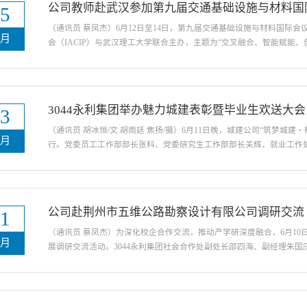
公司教师赴武汉参加第九届交通基础设施与材料国
15
（通讯员 蔡凤杰）6月12日至14日，第九届交通基础设施与材料国际会议
六月
会（IACIP）与武汉理工大学联合主办，主题为“交叉融合、智能赋能
杰和吴林松分别在相关技术分会场作学术报告，展示最新研究成果。在“沥青材
Mechanism of Aged SBS Modified Asphalt un...
3044永利集团举办魅力城建表彰暨毕业生欢送大会
13
（通讯员 胡冰恒/文 胡雨廷 焦扬/摄）6月11日晚，城建公司“筑梦
六月
行。党委员工工作部部长张科、党委研究生工作部部长关辉、就业工作
院副经理黄龙、社会合作处副处长洪云飞，团委副书记信晓阳及公司领
优秀榜样，送别应届毕业生。大会在2025级学子...
公司赴荆州市五维公路勘察设计有限公司调研交流
11
（通讯员 蔡凤杰）为深化校企合作交流，推动产学研深度融合，6月1
六月
展调研交流活动。3044永利集团社会合作处副处长邵四海、副经理朱
了五维设计院宣传视频。企业负责人朱洁经理围绕设计院发展历程、业
养、科学研究及毕业生就业等方面交流了公司基本情况；邵...