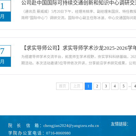
公司赴中国国际可持续交通创新和知识中心调研交
21
（通讯员 蔡威威）5月20日下午，经理肖桃李、副经理朱国庆、特任
五月
简称“国际中心”）调研交流。国际中心副主任陈冰波、中心交通国际问
任对肖经理一行的到来表示热烈欢迎，对公司支持彭鑫博士到国际中心
景、主要职能、核心使命和发展状况等，并就两个单...
【求实导师公司】求实导师学术沙龙2025-2026
07
为搭建导师学术交流平台，拓宽师生学术视野，夯实学科科研基础，2026年
五月
期活动。本次活动邀请5位导师依次开讲，分享前沿学术研究成果，公
沿及进展》为题，详细阐述了当前工程管理学科的主要研究领域、代表
等国内重点行业重大工程中，工程管理相关知识的运...
...
首页
上页
1
2
3
4
5
4
友情链接：
院 长 信 箱 ：chengjian2024@yangtzeu.edu.cn
学 院 办 公 室 电 话 ：0716-8060980