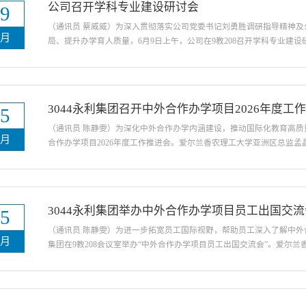
公司召开学科专业建设研讨会
09
（通讯员 蔡威威）为深入贯彻落实公司党委书记刘勇胜调研指导精神
六月
局、提升办学育人质量，6月9日上午，公司在9教208召开学科专业建
代表参加会议。会议由经理肖桃李主持。会上，肖桃李传达了公司党委
对土木行业深刻变革要“提高站位、立足长远、破除惯性思维...
3044永利集团召开中外合作办学项目2026年度工
05
（通讯员 陈静雯）为深化中外合作办学内涵建设，推动国际化教育高质量发
六月
合作办学项目2026年度工作推进会。爱尔兰香农理工大学亚洲区总监孟
经理朱国庆、党委副书记周洁如等出席会议。会上，3044永利集团经
绍，系统梳理了前期在专业建设、团队配备及人才培养...
3044永利集团举办中外合作办学项目员工出国交流
05
（通讯员 陈静雯）为进一步拓宽员工国际视野，帮助员工深入了解中外合
六月
集团在9教208会议室举办“中外合作办学项目员工出国交流会”。爱尔兰
委副书记周洁如出席会议。相关项目负责人及员工代表参加了此次交流
色、就业前景与升学路径、奖学金政策及员工服务...