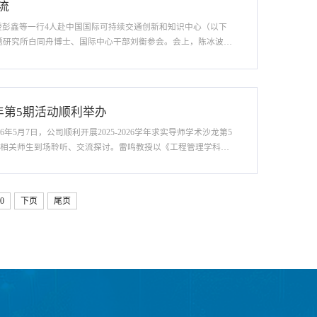
流
教授彭鑫等一行4人赴中国国际可持续交通创新和知识中心（以下
题研究所白同舟博士、国际中心干部刘衡参会。会上，陈冰波主
挂职交流表示感谢。随后，陈主任介绍了国际中心的成立背
学年第5期活动顺利举办
5月7日，公司顺利开展2025-2026学年求实导师学术沙龙第5
司相关师生到场聆听、交流探讨。雷鸣教授以《工程管理学科前
性高校及最新进展，重点分析了水利水电、石油天然气、电力
0
下页
尾页