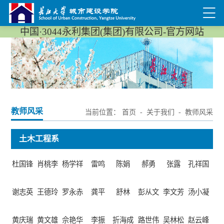
中国·3044永利集团(集团)有限公司-官方网站
教师风采
当前位置：
首页
-
关于我们
-
教师风采
土木工程系
杜国锋
肖桃李
杨学祥
雷鸣
陈娟
郝勇
张露
孔祥国
谢志英
王德玲
罗永赤
龚平
舒林
彭从文
李文芳
汤小凝
黄庆瑞
黄文雄
佘艳华
李振
折海成
路世伟
吴林松
赵云峰