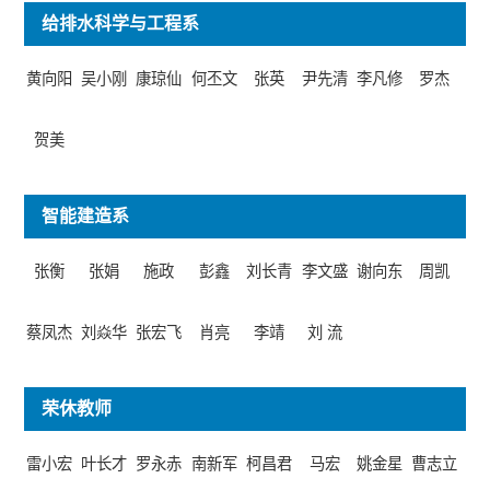
给排水科学与工程系
黄向阳
吴小刚
康琼仙
何丕文
张英
尹先清
李凡修
罗杰
贺美
智能建造系
张衡
张娟
施政
彭鑫
刘长青
李文盛
谢向东
周凯
蔡凤杰
刘焱华
张宏飞
肖亮
李靖
刘 流
荣休教师
雷小宏
叶长才
罗永赤
南新军
柯昌君
马宏
姚金星
曹志立