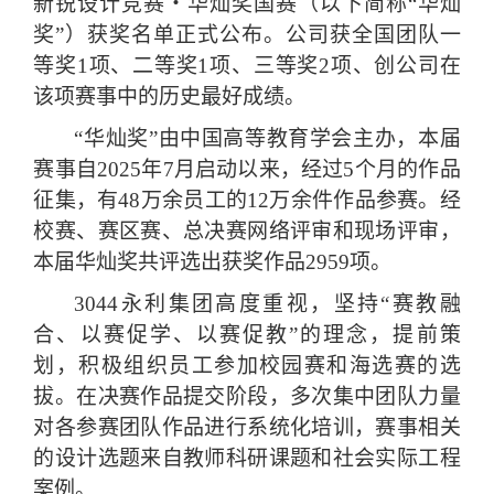
新锐设计竞赛・华灿奖国赛（以下简称“华灿
奖”）获奖名单正式公布。
公司获全国团队一
等奖1项、二等奖1项、三等奖2项、创公司在
该项赛事中的历史最好成绩。
“华灿奖”由中国高等教育学会主办，本届
赛事自2025年7月启动以来，经过5个月的作品
征集，有48万余员工的12万余件作品参赛。经
校赛、赛区赛、总决赛网络评审和现场评审，
本届华灿奖共评选出获奖作品2959项。
3044永利集团高度重视，坚持“赛教融
合、以赛促学、以赛促教”的理念，提前策
划，积极组织员工参加校园赛和海选赛的选
拔。在决赛作品提交阶段，多次集中团队力量
对各参赛团队作品进行系统化培训，赛事相关
的设计选题来自教师科研课题和社会实际工程
案例。