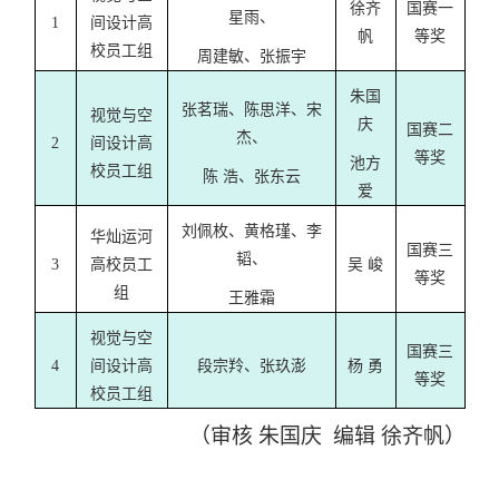
徐齐
国赛一
星雨
、
1
间设计高
帆
等奖
校员工组
周建敏
、
张振宇
朱国
张茗瑞
、
陈思洋
、
宋
视觉与空
庆
国赛二
杰
、
2
间设计高
等奖
池方
校员工组
陈
浩
、
张东云
爱
刘佩枚
、
黄格瑾
、
李
华灿运河
国赛三
韬
、
3
高校员工
吴
峻
等奖
组
王雅霜
视觉与空
国赛三
4
间设计高
段宗羚
、
张玖澎
杨
勇
等奖
校员工组
（
审核
朱国庆
编辑
徐齐帆）