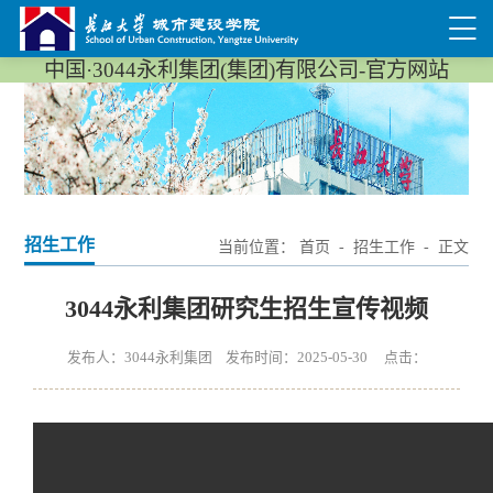
中国·3044永利集团(集团)有限公司-官方网站
招生工作
当前位置：
首页
-
招生工作
- 正文
3044永利集团研究生招生宣传视频
发布人：3044永利集团 发布时间：2025-05-30 点击：