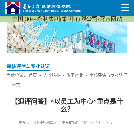
中国·3044永利集团(集团)有限公司-官方网站
审核评估与专业认证
当前位置：
首页
-
人才培养
-
旗下产业
-
审核评估与专业认证
- 正文
【迎评问答】“以员工为中心”重点是什
么？
发布人：3044永利集团 发布时间：2021-03-10 点击：